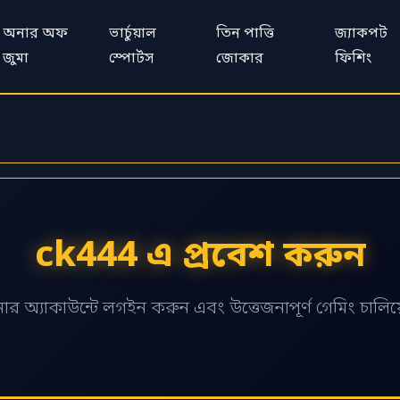
অনার অফ
ভার্চুয়াল
তিন পাত্তি
জ্যাকপট
জুমা
স্পোর্টস
জোকার
ফিশিং
ck444 এ প্রবেশ করুন
র অ্যাকাউন্টে লগইন করুন এবং উত্তেজনাপূর্ণ গেমিং চালিয়