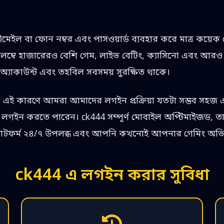
ল বা ফোন নম্বর এবং পাসওয়ার্ড ব্যবহার করে মাত্র কয়েক সে
িলম্বে হাজারেরও বেশি গেম, লাইভ বেটিং, ক্যাসিনো এবং আর
অ্যাকাউন্ট এবং তহবিল সবসময় সুরক্ষিত থাকে।
 এই কারণে আমরা আমাদের লগইন প্রক্রিয়া যতটা সম্ভব সহজ এ
কে লগইন করতে পারেন। ck444 সম্পূর্ণ মোবাইল অপ্টিমাইজড,
ল্যাটফর্ম ২৪/৭ উপলব্ধ এবং আপনি কখনোই আপনার গেমিং অভি
ck444 এ লগইন করার সুবিধা