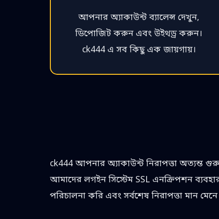
আপনার অ্যাকাউন্ট ব্যালেন্স দেখুন,
ডিপোজিট করুন এবং উইথড্র করুন।
ck444 এ সব কিছু এক জায়গায়।
ck444 আপনার অ্যাকাউন্ট নিরাপত্তা অত্যন্ত গুরু
আমাদের লগইন সিস্টেম SSL এনক্রিপশন ব্যবহার 
পরিচালনা করি এবং সর্বশেষ নিরাপত্তা মান মেনে