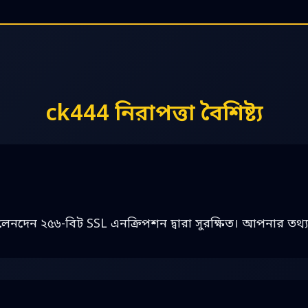
ck444 নিরাপত্তা বৈশিষ্ট্য
েনদেন ২৫৬-বিট SSL এনক্রিপশন দ্বারা সুরক্ষিত। আপনার তথ্