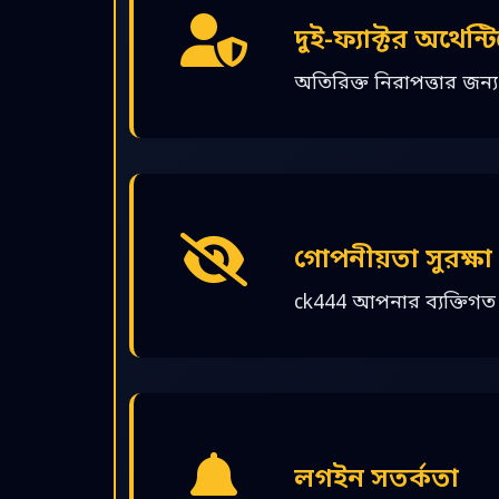
দুই-ফ্যাক্টর অথেন্
অতিরিক্ত নিরাপত্তার জন্
গোপনীয়তা সুরক্ষা
ck444 আপনার ব্যক্তিগত
লগইন সতর্কতা