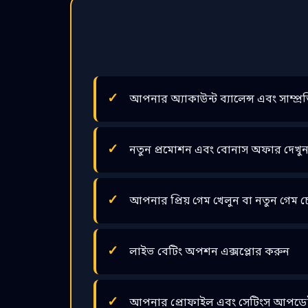
আপনার অ্যাকাউন্ট ব্যালেন্স এবং সাম্প
নতুন প্রমোশন এবং বোনাস অফার দেখু
আপনার প্রিয় গেম খেলুন বা নতুন গেম চে
লাইভ বেটিং অপশন এক্সপ্লোর করুন
আপনার প্রোফাইল এবং সেটিংস আপডে