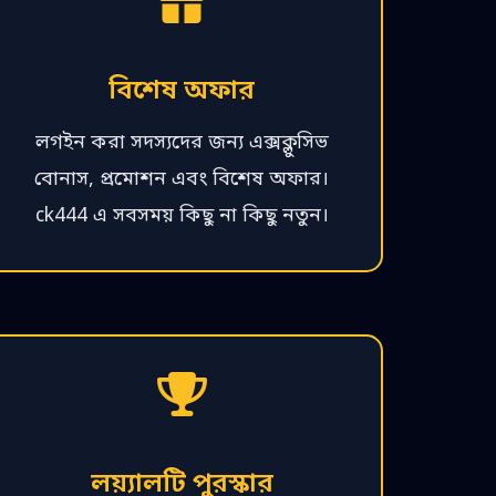
বিশেষ অফার
লগইন করা সদস্যদের জন্য এক্সক্লুসিভ
বোনাস, প্রমোশন এবং বিশেষ অফার।
ck444 এ সবসময় কিছু না কিছু নতুন।
লয়্যালটি পুরস্কার