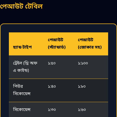
পেআউট টেবিল
পেআউট
পেআউট
হ্যান্ড টাইপ
(স্ট্যান্ডার্ড)
(জোকার সহ)
ট্রেইল (থ্রি অফ
১:৫০
১:১০০
এ কাইন্ড)
পিউর
১:৪০
১:৮০
সিকোয়েন্স
সিকোয়েন্স
১:৩০
১:৬০