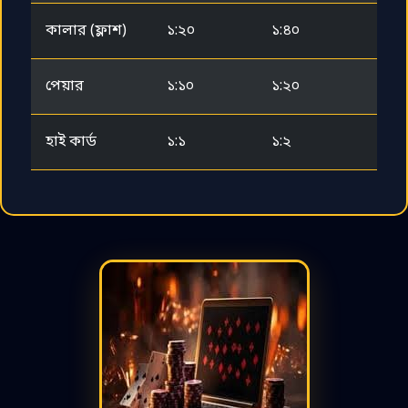
কালার (ফ্লাশ)
১:২০
১:৪০
পেয়ার
১:১০
১:২০
হাই কার্ড
১:১
১:২