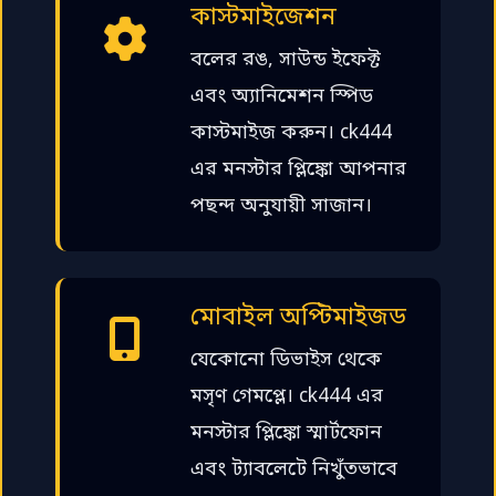
কাস্টমাইজেশন
বলের রঙ, সাউন্ড ইফেক্ট
এবং অ্যানিমেশন স্পিড
কাস্টমাইজ করুন। ck444
এর মনস্টার প্লিঙ্কো আপনার
পছন্দ অনুযায়ী সাজান।
মোবাইল অপ্টিমাইজড
যেকোনো ডিভাইস থেকে
মসৃণ গেমপ্লে। ck444 এর
মনস্টার প্লিঙ্কো স্মার্টফোন
এবং ট্যাবলেটে নিখুঁতভাবে