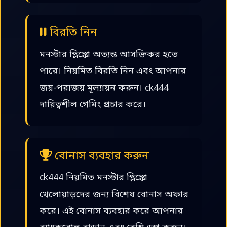
বিরতি নিন
মনস্টার প্লিঙ্কো অত্যন্ত আসক্তিকর হতে
পারে। নিয়মিত বিরতি নিন এবং আপনার
জয়-পরাজয় মূল্যায়ন করুন। ck444
দায়িত্বশীল গেমিং প্রচার করে।
বোনাস ব্যবহার করুন
ck444 নিয়মিত মনস্টার প্লিঙ্কো
খেলোয়াড়দের জন্য বিশেষ বোনাস অফার
করে। এই বোনাস ব্যবহার করে আপনার