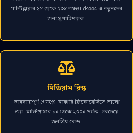
মাল্টিপ্লায়ার ১x থেকে ৫০x পর্যন্ত। ck444 এ নতুনদের
জন্য সুপারিশকৃত।
মিডিয়াম রিস্ক
ভারসাম্যপূর্ণ গেমপ্লে। মাঝারি ফ্রিকোয়েন্সিতে ভালো
জয়। মাল্টিপ্লায়ার ১x থেকে ২০০x পর্যন্ত। সবচেয়ে
জনপ্রিয় মোড।