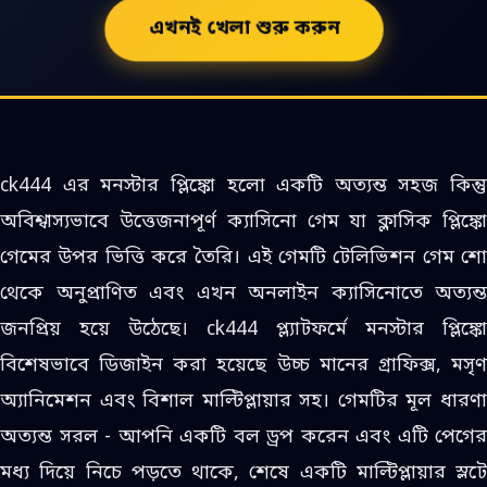
এখনই খেলা শুরু করুন
ck444 এর মনস্টার প্লিঙ্কো হলো একটি অত্যন্ত সহজ কিন্তু
অবিশ্বাস্যভাবে উত্তেজনাপূর্ণ ক্যাসিনো গেম যা ক্লাসিক প্লিঙ্কো
গেমের উপর ভিত্তি করে তৈরি। এই গেমটি টেলিভিশন গেম শো
থেকে অনুপ্রাণিত এবং এখন অনলাইন ক্যাসিনোতে অত্যন্ত
জনপ্রিয় হয়ে উঠেছে। ck444 প্ল্যাটফর্মে মনস্টার প্লিঙ্কো
বিশেষভাবে ডিজাইন করা হয়েছে উচ্চ মানের গ্রাফিক্স, মসৃণ
অ্যানিমেশন এবং বিশাল মাল্টিপ্লায়ার সহ। গেমটির মূল ধারণা
অত্যন্ত সরল - আপনি একটি বল ড্রপ করেন এবং এটি পেগের
মধ্য দিয়ে নিচে পড়তে থাকে, শেষে একটি মাল্টিপ্লায়ার স্লটে