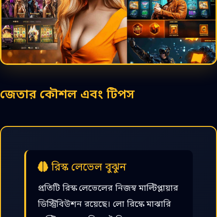
জেতার কৌশল এবং টিপস
রিস্ক লেভেল বুঝুন
প্রতিটি রিস্ক লেভেলের নিজস্ব মাল্টিপ্লায়ার
ডিস্ট্রিবিউশন রয়েছে। লো রিস্কে মাঝারি