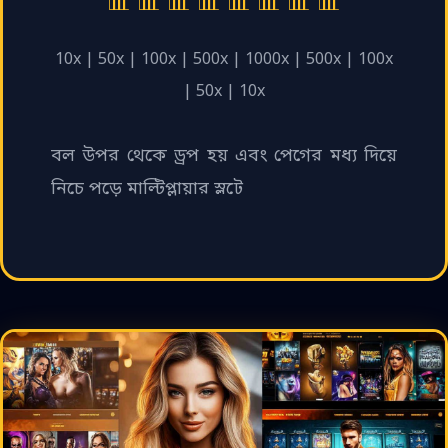
📊 📊 📊 📊 📊 📊 📊 📊
10x | 50x | 100x | 500x | 1000x | 500x | 100x
| 50x | 10x
বল উপর থেকে ড্রপ হয় এবং পেগের মধ্য দিয়ে
নিচে পড়ে মাল্টিপ্লায়ার স্লটে