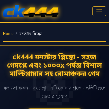
Home
মনস্টার প্লিঙ্কো
ck444 মনস্টার প্লিঙ্কো - সহজ
গেমপ্লে এবং ১০০০x পর্যন্ত বিশাল
মাল্টিপ্লায়ার সহ রোমাঞ্চকর গেম
বল ড্রপ করুন এবং দেখুন এটি কোথায় পড়ে - প্রতিটি ড্রপে
জেতার সুযোগ