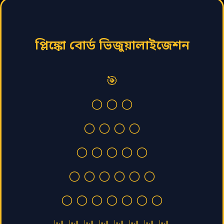
প্লিঙ্কো বোর্ড ভিজুয়ালাইজেশন
🎯
⚪ ⚪ ⚪
⚪ ⚪ ⚪ ⚪
⚪ ⚪ ⚪ ⚪ ⚪
⚪ ⚪ ⚪ ⚪ ⚪ ⚪
⚪ ⚪ ⚪ ⚪ ⚪ ⚪ ⚪