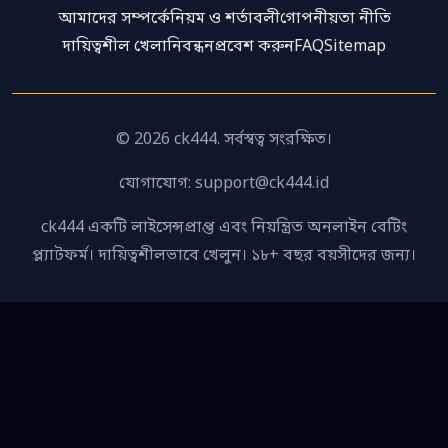
আমাদের সম্পর্কে
নিয়ম ও শর্তাবলী
গোপনীয়তা নীতি
দায়িত্বশীল খেলা
নিবন্ধন
প্রবেশ করুন
FAQ
Sitemap
© 2026 ck444. সর্বস্বত্ব সংরক্ষিত।
যোগাযোগ:
support@ck444.id
ck444 একটি লাইসেন্সপ্রাপ্ত এবং নিয়ন্ত্রিত অনলাইন বেটিং
প্ল্যাটফর্ম। দায়িত্বশীলভাবে খেলুন। ১৮+ বছর বয়সীদের জন্য।