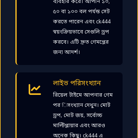
ব্যবহার করে। আপনি ১০,
৫০ বা ১০০ বল পর্যন্ত সেট
করতে পারেন এবং ck444
স্বয়ংক্রিয়ভাবে সেগুলি ড্রপ
করবে। এটি দ্রুত গেমপ্লের
জন্য আদর্শ।
লাইভ পরিসংখ্যান
রিয়েল টাইমে আপনার গেম
পর িসংখ্যান দেখুন। মোট
ড্রপ, মোট জয়, সর্বোচ্চ
মাল্টিপ্লায়ার এবং আরও
অনেক কিছু। ck444 এ